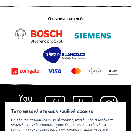
Obchodní partneři
Tato webová stránka používá cookies
Na těchto stránkách fungují cookies, které naše společnost
Copyright © 2026
SEO kvalitně
. All rights reserved
www.gurmandie.cz
.
využívá pro vaše pohodlné prohlížení webu a zlepšování jeho
Nastavení Cookies
.
funkcí a výkonu. Jednotlivé typy cookies a jejich využití při